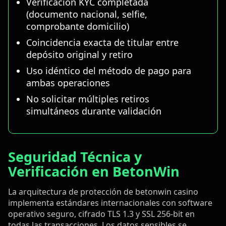
Verificación KYC completada
(documento nacional, selfie,
comprobante domicilio)
Coincidencia exacta de titular entre
depósito original y retiro
Uso idéntico del método de pago para
ambas operaciones
No solicitar múltiples retiros
simultáneos durante validación
Seguridad Técnica y
Verificación en BetonWin
La arquitectura de protección de betonwin casino
implementa estándares internacionales con software
operativo seguro, cifrado TLS 1.3 y SSL 256-bit en
todas las transacciones. Los datos sensibles se