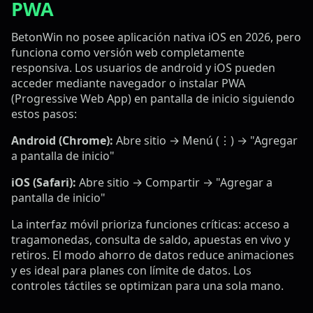
PWA
BetonWin no posee aplicación nativa iOS en 2026, pero
funciona como versión web completamente
responsiva. Los usuarios de android y iOS pueden
acceder mediante navegador o instalar PWA
(Progressive Web App) en pantalla de inicio siguiendo
estos pasos:
Android (Chrome):
Abre sitio → Menú (⋮) → "Agregar
a pantalla de inicio"
iOS (Safari):
Abre sitio → Compartir → "Agregar a
pantalla de inicio"
La interfaz móvil prioriza funciones críticas: acceso a
tragamonedas, consulta de saldo, apuestas en vivo y
retiros. El modo ahorro de datos reduce animaciones
y es ideal para planes con límite de datos. Los
controles táctiles se optimizan para una sola mano.