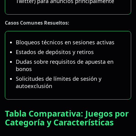
Twitter) para anuncios principalmente
Casos Comunes Resueltos:
Bloqueos técnicos en sesiones activas
Estados de depósitos y retiros
Dudas sobre requisitos de apuesta en
bonos
Solicitudes de límites de sesión y
autoexclusión
Tabla Comparativa: Juegos por
Categoría y Características