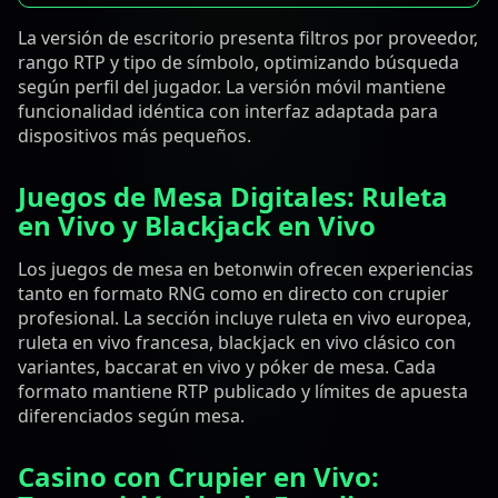
La versión de escritorio presenta filtros por proveedor,
rango RTP y tipo de símbolo, optimizando búsqueda
según perfil del jugador. La versión móvil mantiene
funcionalidad idéntica con interfaz adaptada para
dispositivos más pequeños.
Juegos de Mesa Digitales: Ruleta
en Vivo y Blackjack en Vivo
Los juegos de mesa en betonwin ofrecen experiencias
tanto en formato RNG como en directo con crupier
profesional. La sección incluye ruleta en vivo europea,
ruleta en vivo francesa, blackjack en vivo clásico con
variantes, baccarat en vivo y póker de mesa. Cada
formato mantiene RTP publicado y límites de apuesta
diferenciados según mesa.
Casino con Crupier en Vivo: