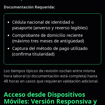
Documentación Requerida:
Cédula nacional de identidad o
pasaporte (anverso y reverso legibles)
Comprobante de domicilio reciente
(máximo tres meses de antigüedad)
Captura del método de pago utilizado
(confirma titularidad)
Los tiempos típicos de revisión oscilan entre misma
hora laboral (si documentación está completa) hasta
48 horas en casos que requieran validación adicional.
Acceso desde Dispositivos
Móviles: Versión Responsiva y