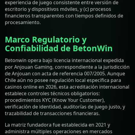
experiencia de juego consistente entre versión de
escritorio y dispositivos móviles, y (c) procesos
financieros transparentes con tiempos definidos de
procesamiento.
Marco Regulatorio y
Confiabilidad de BetonWin
Betonwin opera bajo licencia internacional expedida
por Anjouan Gaming, correspondiente a la jurisdicción
de Anjouan con acta de referencia 007/2005. Aunque
Chile aún no posee regulación local específica para
casinos online en 2026, esta acreditación internacional
establece controles técnicos obligatorios:
procedimientos KYC (Know Your Customer),
verificación de identidad, auditorías de juego justo, y
trazabilidad de transacciones financieras.
La matriz fundadora fue establecida en 2021 y
administra múltiples operaciones en mercados